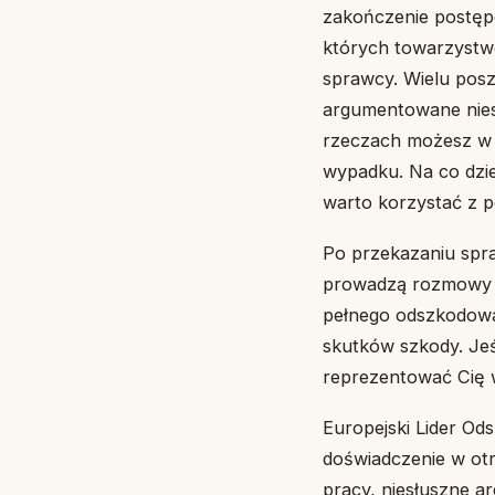
zakończenie postęp
których towarzystw
sprawcy. Wielu pos
argumentowane nies
rzeczach możesz w 
wypadku. Na co dzie
warto korzystać z
Po przekazaniu sp
prowadzą rozmowy i
pełnego odszkodowan
skutków szkody. Jeś
reprezentować Cię 
Europejski Lider O
doświadczenie w ot
pracy, niesłuszne ar