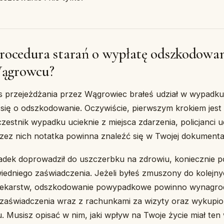
procedura starań o wypłatę odszkodowa
ągrowcu?
s przejeżdżania przez Wągrowiec brałeś udział w wypad
 się o odszkodowanie. Oczywiście, pierwszym krokiem jest 
czestnik wypadku ucieknie z miejsca zdarzenia, policjanci
rzez nich notatka powinna znaleźć się w Twojej dokumentac
adek doprowadził do uszczerbku na zdrowiu, koniecznie p
edniego zaświadczenia. Jeżeli byłeś zmuszony do kolejny
nia lekarstw, odszkodowanie powypadkowe powinno wynagrod
 zaświadczenia wraz z rachunkami za wizyty oraz wykupio
. Musisz opisać w nim, jaki wpływ na Twoje życie miał ten