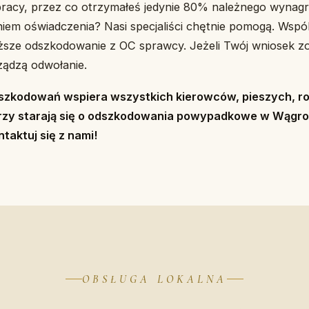
pracy, przez co otrzymałeś jedynie 80% należnego wynag
iem oświadczenia? Nasi specjaliści chętnie pomogą. Wspó
ższe odszkodowanie z OC sprawcy. Jeżeli Twój wniosek z
rządzą odwołanie.
dszkodowań wspiera wszystkich kierowców, pieszych, r
rzy starają się o odszkodowania powypadkowe w Wągro
taktuj się z nami!
OBSŁUGA LOKALNA