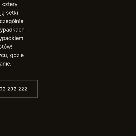
ż cztery
ą setki
czególnie
 wypadkach
zypadkiem
istów!
cu, gdzie
anie.
02 292 222