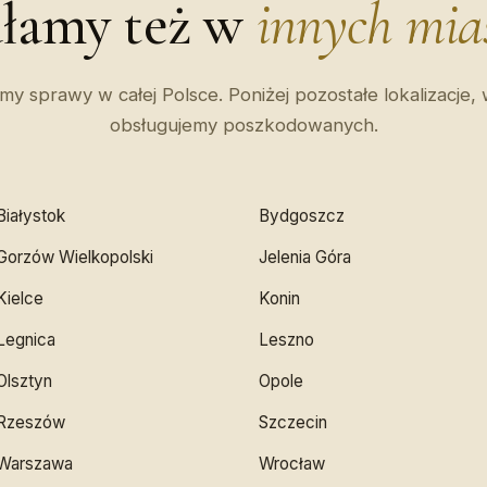
ałamy też w
innych mia
y sprawy w całej Polsce. Poniżej pozostałe lokalizacje,
obsługujemy poszkodowanych.
Białystok
Bydgoszcz
Gorzów Wielkopolski
Jelenia Góra
Kielce
Konin
Legnica
Leszno
Olsztyn
Opole
Rzeszów
Szczecin
Warszawa
Wrocław