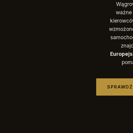
Wągrowi
ważne 
kierowcó
wzmożoneg
samochod
znajd
Europejs
poma
SPRAWDŹ