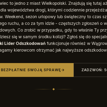
ec to jedno z miast Wielkopolski. Znajdują się tutaj a
dla województwa drogi, którymi codziennie przejeżdżaj
w. Weekend, sezon urlopowy lub świąteczny to czas sz
o ruchu, a co za tym idzie - częstszych zgłoszeń o
owych. Co zrobić w przypadku, gdy to właśnie Ty pr
ziesz się w samym środku kolizji? Zgłoś się do specjal
ki Lider Odszkodowań
funkcjonuje również w Wągrow
gamy kierowcom otrzymać jak najwyższe odszkodow
 BEZPŁATNIE SWOJĄ SPRAWĘ
ZADZWOŃ: 5