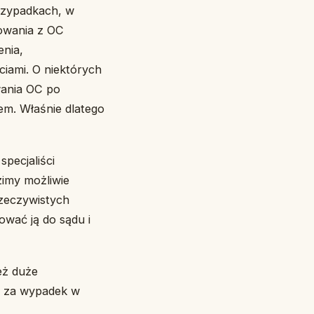
rzypadkach, w
owania z OC
nia,
iami. O niektórych
wania OC po
em. Właśnie dlatego
specjaliści
imy możliwie
rzeczywistych
ować ją do sądu i
eż duże
, za wypadek w