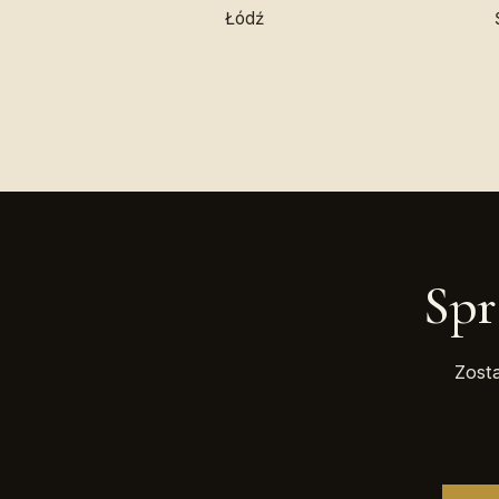
Łódź
Sp
Zost