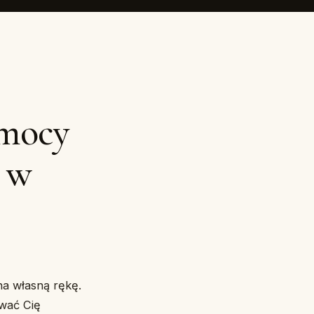
omocy
 w
 własną rękę.
ować Cię