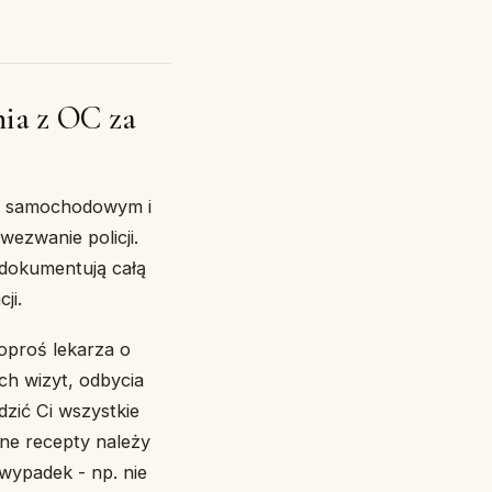
nia z OC za
ku samochodowym i
wezwanie policji.
 udokumentują całą
ji.
oproś lekarza o
ch wizyt, odbycia
zić Ci wszystkie
ne recepty należy
 wypadek - np. nie