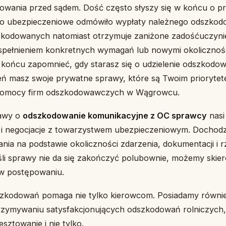
owania przed sądem. Dość często słyszy się w końcu o p
o ubezpieczeniowe odmówiło wypłaty należnego odszkod
zkodowanych natomiast otrzymuje zaniżone zadośćuczynie
pełnieniem konkretnych wymagań lub nowymi okolicznośc
końcu zapomnieć, gdy starasz się o udzielenie odszkodo
ń masz swoje prywatne sprawy, które są Twoim priorytet
 pomocy firm odszkodowawczych w Wągrowcu.
rawy o
odszkodowanie komunikacyjne z OC sprawcy
nasi 
 negocjacje z towarzystwem ubezpieczeniowym. Dochodz
ia na podstawie okoliczności zdarzenia, dokumentacji i 
li sprawy nie da się zakończyć polubownie, możemy skier
w postępowaniu.
dszkodowań pomaga nie tylko kierowcom. Posiadamy równi
rzymywaniu satysfakcjonujących odszkodowań rolniczych
esztowanie i nie tylko.