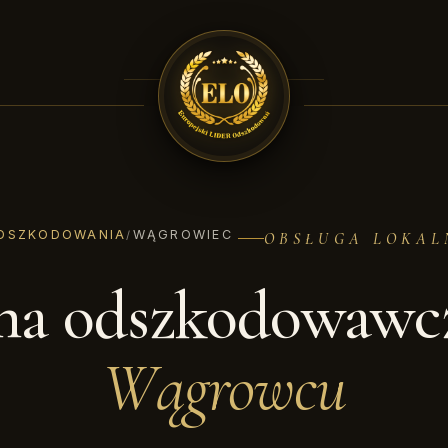
DSZKODOWANIA
WĄGROWIEC
/
OBSŁUGA LOKAL
ma odszkodowawc
Wągrowcu