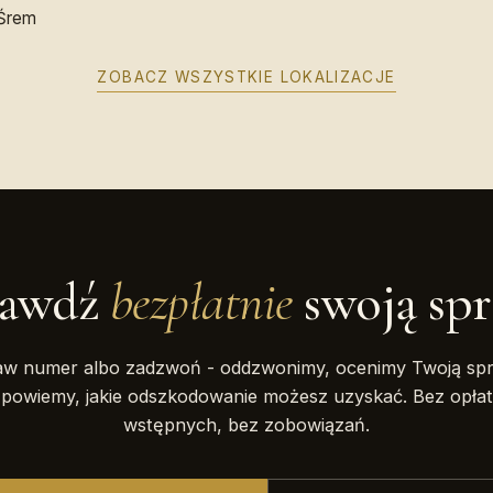
Śrem
ZOBACZ WSZYSTKIE LOKALIZACJE
rawdź
bezpłatnie
swoją sp
aw numer albo zadzwoń - oddzwonimy, ocenimy Twoją spr
powiemy, jakie odszkodowanie możesz uzyskać. Bez opłat
wstępnych, bez zobowiązań.