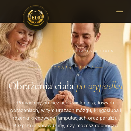
ELO ODSZKODOWANIA
OBRAŻENIA CIAŁA
/
OBRAŻENIA CIAŁA
Obrażenia ciała
po wypadku
Pomagamy po ciężkich i wielonarządowych
obrażeniach, w tym urazach mózgu, kręgosłupa i
rdzenia kręgowego, amputacjach oraz paraliżu.
Bezpłatnie sprawdzimy, czy możesz dochodzić