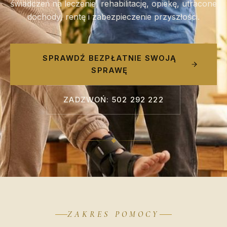
świadczeń na leczenie, rehabilitację, opiekę, utracone
dochody, rentę i zabezpieczenie przyszłości.
SPRAWDŹ BEZPŁATNIE SWOJĄ
SPRAWĘ
ZADZWOŃ: 502 292 222
ZAKRES POMOCY