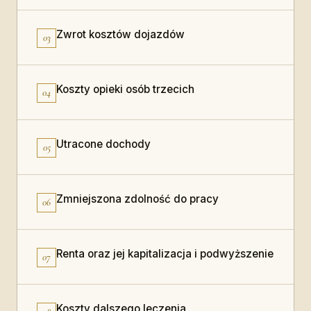
Zwrot kosztów dojazdów
03
Koszty opieki osób trzecich
04
Utracone dochody
05
Zmniejszona zdolność do pracy
06
Renta oraz jej kapitalizacja i podwyższenie
07
Koszty dalszego leczenia