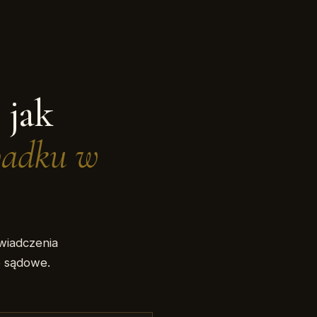
 jak
padku w
świadczenia
e sądowe.