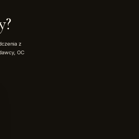
y?
dczenia z
dawcy, OC