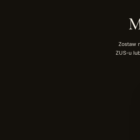
M
Zostaw n
ZUS-u lu