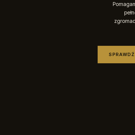
Pomagam
pełn
zgromad
SPRAWDŹ