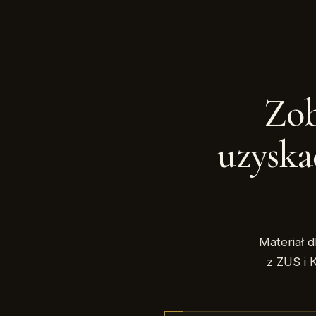
Zob
uzysk
Materiał d
z ZUS i 