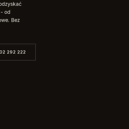
odzyskać
 - od
owe. Bez
02 292 222