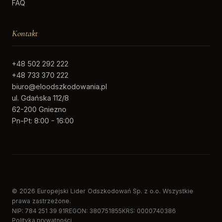
FAQ
Kontakt
+48 502 292 222
+48 733 370 222
biuro@eloodszkodowania.pl
ul. Gdańska 112/8
62-200 Gniezno
Pn-Pt: 8:00 - 16:00
© 2026 Europejski Lider Odszkodowań Sp. z o.o. Wszystkie
prawa zastrzeżone.
NIP: 784 251 39 91
REGON: 380751855
KRS: 0000740386
Polityka prywatności