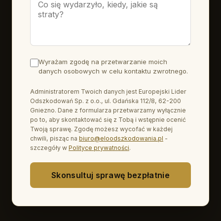
Wyrażam zgodę na przetwarzanie moich
danych osobowych w celu kontaktu zwrotnego.
Administratorem Twoich danych jest Europejski Lider
Odszkodowań Sp. z o.o., ul. Gdańska 112/8, 62-200
Gniezno. Dane z formularza przetwarzamy wyłącznie
po to, aby skontaktować się z Tobą i wstępnie ocenić
Twoją sprawę. Zgodę możesz wycofać w każdej
chwili, pisząc na
biuro@eloodszkodowania.pl
-
szczegóły w
Polityce prywatności
.
Skonsultuj sprawę bezpłatnie