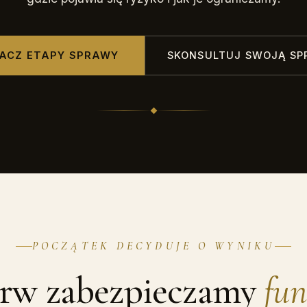
ACZ ETAPY SPRAWY
SKONSULTUJ SWOJĄ SP
POCZĄTEK DECYDUJE O WYNIKU
erw zabezpieczamy
fu