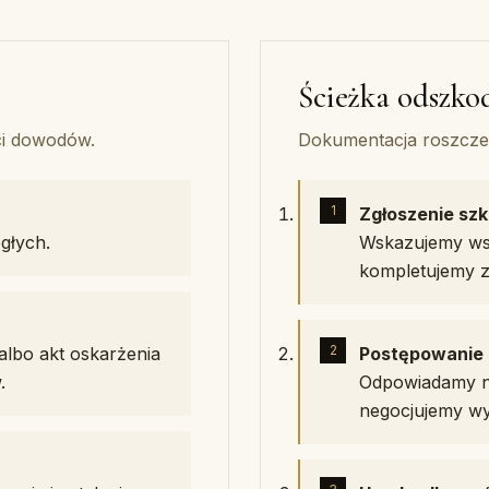
Ścieżka odszk
ści dowodów.
Dokumentacja roszczeń
Zgłoszenie sz
głych.
Wskazujemy wsz
kompletujemy za
lbo akt oskarżenia
Postępowanie 
.
Odpowiadamy na
negocjujemy wy