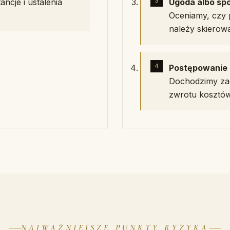
ancje i ustalenia
Ugoda albo sp
Oceniamy, czy 
należy skierow
Postępowanie 
Dochodzimy zad
zwrotu kosztów
NAJWAŻNIEJSZE PUNKTY RYZYKA