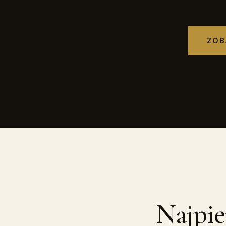
ZOB
Najpi