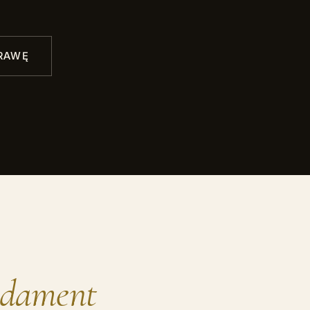
RAWĘ
ndament