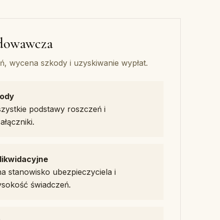
odowawcza
, wycena szkody i uzyskiwanie wypłat.
kody
ystkie podstawy roszczeń i
łączniki.
likwidacyjne
 stanowisko ubezpieczyciela i
sokość świadczeń.