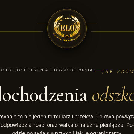
OCES DOCHODZENIA ODSZKODOWANIA
JAK PRO
dochodzenia
odszk
wanie to nie jeden formularz i przelew. To dwa powiąza
 odpowiedzialności oraz walka o należne pieniądze. P
gdzie pojawia się ryzyko i jak je ograniczamy.