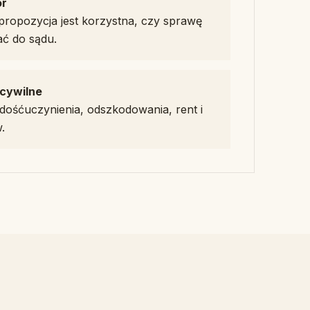
ór
propozycja jest korzystna, czy sprawę
ać do sądu.
cywilne
ośćuczynienia, odszkodowania, rent i
.