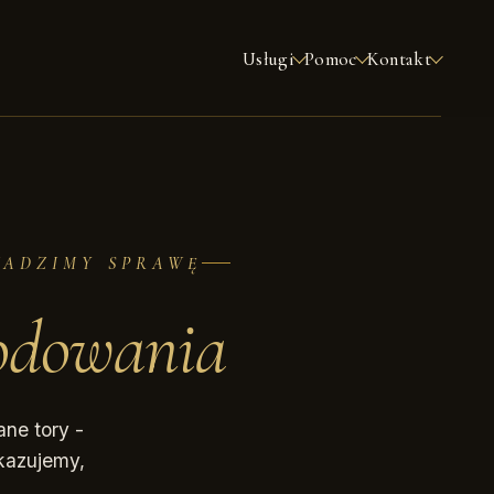
Usługi
Pomoc
Kontakt
WADZIMY SPRAWĘ
odowania
ne tory -
okazujemy,