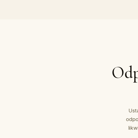
Odp
Ust
odpo
lik