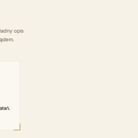
ładny opis
sądem.
ałań.