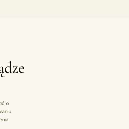
ądze
ić o
waniu
nia.