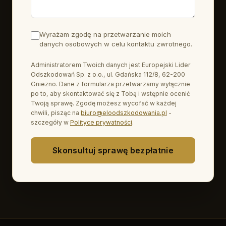
Wyrażam zgodę na przetwarzanie moich
danych osobowych w celu kontaktu zwrotnego.
Administratorem Twoich danych jest Europejski Lider
Odszkodowań Sp. z o.o., ul. Gdańska 112/8, 62-200
Gniezno. Dane z formularza przetwarzamy wyłącznie
po to, aby skontaktować się z Tobą i wstępnie ocenić
Twoją sprawę. Zgodę możesz wycofać w każdej
chwili, pisząc na
biuro@eloodszkodowania.pl
-
szczegóły w
Polityce prywatności
.
Skonsultuj sprawę bezpłatnie