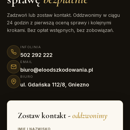
Zadzwoń lub zostaw kontakt. Oddzwonimy w ciągu
24 godzin z pierwszą oceną sprawy i kolejnymi
krokami. Bez opłat wstępnych, bez zobowiązań.
INFOLINIA
502 292 222
EMAIL
biuro@eloodszkodowania.pl
BIURO
ul. Gdańska 112/8, Gniezno
Zostaw kontakt -
oddzwonimy
IMIĘ I NAZWISKO