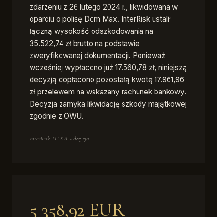
zdarzeniu z 26 lutego 2024 r., likwidowana w
oparciu o polisę Dom Max. InterRisk ustalił
łączną wysokość odszkodowania na
35.522,74 zł brutto na podstawie
zweryfikowanej dokumentacji. Ponieważ
wcześniej wypłacono już 17.560,78 zł, niniejszą
decyzją dopłacono pozostałą kwotę 17.961,96
zł przelewem na wskazany rachunek bankowy.
Decyzja zamyka likwidację szkody majątkowej
zgodnie z OWU.
InterRisk TU S.A. - decyzja
5 358,92 EUR