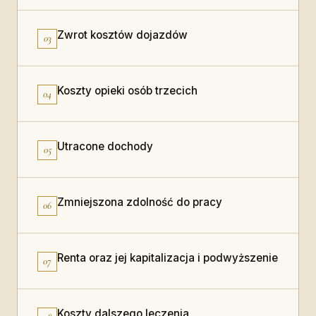
Zwrot kosztów dojazdów
03
Koszty opieki osób trzecich
04
Utracone dochody
05
Zmniejszona zdolność do pracy
06
Renta oraz jej kapitalizacja i podwyższenie
07
Koszty dalszego leczenia