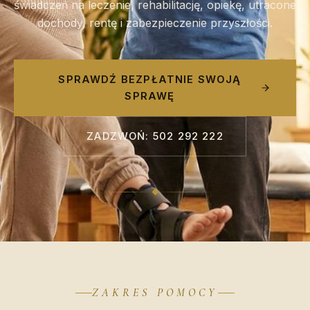
świadczeń na leczenie, rehabilitację, opiekę, utracone
dochody, rentę i zabezpieczenie przyszłości.
SPRAWDŹ BEZPŁATNIE SWOJĄ
SPRAWĘ
ZADZWOŃ: 502 292 222
ZAKRES POMOCY