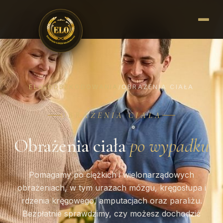
ELO ODSZKODOWANIA
OBRAŻENIA CIAŁA
/
OBRAŻENIA CIAŁA
Obrażenia ciała
po wypadku
Pomagamy po ciężkich i wielonarządowych
obrażeniach, w tym urazach mózgu, kręgosłupa i
rdzenia kręgowego, amputacjach oraz paraliżu.
Bezpłatnie sprawdzimy, czy możesz dochodzić